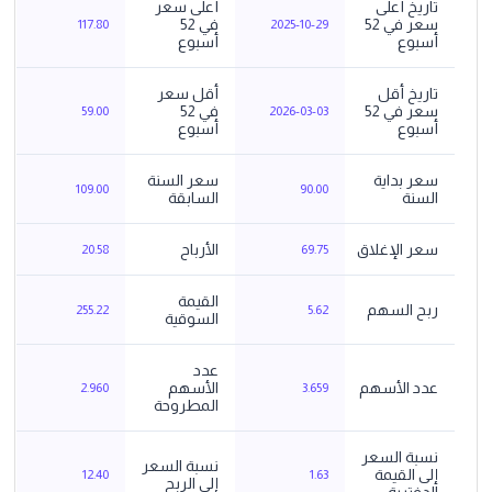
تاريخ أعلى
أعلى سعر
سعر في 52
في 52
117.80
2025-10-29
أسبوع
أسبوع
تاريخ أقل
أقل سعر
سعر في 52
في 52
59.00
2026-03-03
أسبوع
أسبوع
سعر بداية
سعر السنة
109.00
90.00
السنة
السابقة
سعر الإغلاق
الأرباح
20.58
69.75
القيمة
ربح السهم
255.22
5.62
السوقية
عدد
عدد الأسهم
الأسهم
2.960
3.659
المطروحة
نسبة السعر
نسبة السعر
إلى القيمة
12.40
1.63
إلى الربح