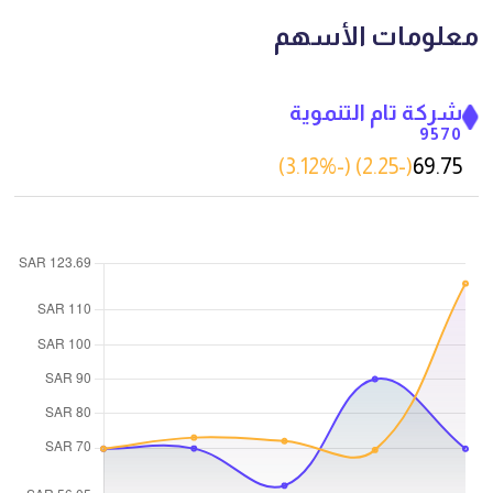
معلومات الأسهم
شركة تام التنموية
9570
%)
-3.12
) (
-2.25
(
69.75