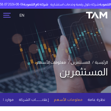
وية
شركة حلول رقمية وخدمات استشارية
شركة تام التنموية
2026-08-06 19:58:07
71.90 
EN
الرئيسية
المستثمرين
معلومات الأسهم
المستثمرين
نظرة عامة
معلومات الأسهم
إعلانــــــات الشركة
موارد ال