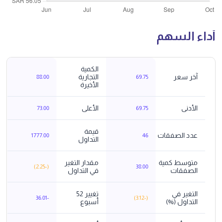
أداء السهم
الكمية
آخر سعر
التجارية
88.00
69.75
الأخيرة
الأدنى
الأعلى
73.00
69.75
قيمة
عدد الصفقات
1777.00
46
التداول
متوسط كمية
مقدار التغير
)
-2.25
(
38.00
الصفقات
في التداول
التغير في
تغيير 52
-36.01
)
-3.12
(
التداول (%)
أسبوع