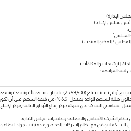
12 / 2022 م بواقع (85. ريال) خمسة وثمانون هللة للسهم الو
ل مساهمي الشركة لدي شركة مركز إيداع الأوراق المالية (مركز الإيداع) ف