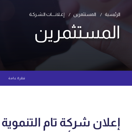
الرئيسية
المستثمرين
إعـلانــــات الـشـركـة
المستثمرين
نظرة عامة
إعلان شركة تام التنموية ع