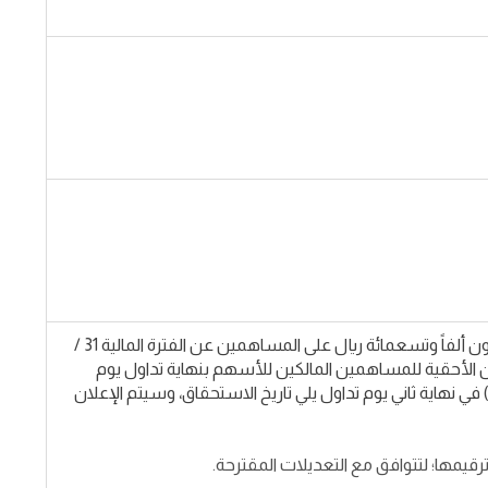
(1) الموافقة على توصية مجلس الإدارة بتوزيع أرباح نقدية بمبلغ (2,799,900) مليونان وسبعمائة وتسعة وتسعون ألفاً وتسعمائة ريال على المساهمين عن الفترة المالية 31 /
احد بمعدل (8.5 %) من قيمة السهم، على أن تكون الأحقية للمساهمين المالكين للأسهم بنهاية تداول يوم
ي نهاية ثاني يوم تداول يلي تاريخ الاستحقاق، وسيتم الإعلان