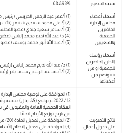
نسبة الحضور
68.893%
أسماء أعضاء
(1) أ/عمر عبد الرحمن الجريسي (رئيس مجلس الإدارة)
مجلس الإدارة
(2) أ/ علي محمد سعدي شنيمر (نائب رئيس مجلس الإدارة)
الحاضرين
(3) أ/ سامر سعيد جندي (عضو المجلس)
للجمعية
(4) د/ عبد الله نديم محمد إلياس (عضو المجلس)
والمتغيبين
(5) أ/ عبد الله أنور محمد يوسف (عضو المجلس / العضو المنتدب)
أسماء رؤساء
اللجان الحاضرين
(1) د/ عبد الله نديم محمد إلياس (رئيس لجنة الترشيحات والمكافآت)
للجمعية او من
(2) أ/ أحمد عبد الرحمن محمد جابر (رئيس لجنة المراجعة)
ينيبونهم من
أعضائها
انعقاد الجمعية العامة والمقيدين في سج
عن تاريخ توزيع الأرباح لاحقًا.
نتائج التصويت
(2) الموافقة على تعديل المادة (20) من نظام الشركة الأساس والمتعلقة بصلاحيات مجلس الادارة.
على جدول أعمال
(3) الموافقة على تعديل النظام الأساس للشركة ليتوافق مع نظام الشركات الجديد، وإعادة ترتيب مواد النظام وترقيمها؛ لتتوافق مع التعديلات المقترحة.