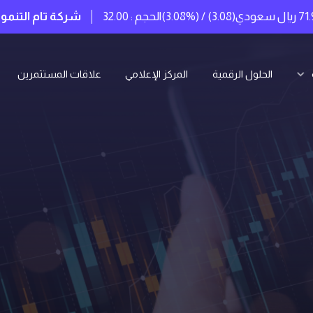
(3.08) / (3.08%)
الحجم : 32.00
شركة تام التنموية
شركة حل
الحلول الرقمية
المركز الإعلامي
ﻋﻼﻗﺎت المستثمرين