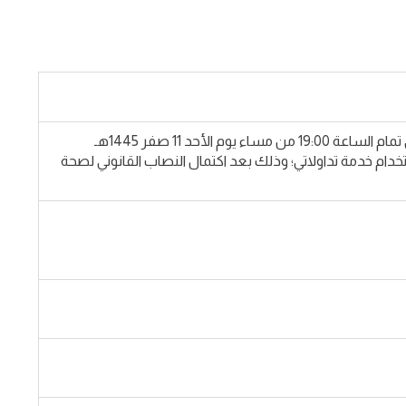
تعلن شركة تام التنموية لمساهميها عن نتائج اجتماع الجمعية العامة غير العادية (الاجتماع الأول)، والذي عُقد في تمام الساعة 19:00 من مساء يوم الأحد 11 صفر 1445هـ
ديثة باستخدام خدمة تداولاتي؛ وذلك بعد اكتمال النصاب القانوني لصحة