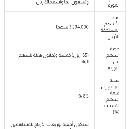
وتسعون ألفاً وتسعمائة ريال
الموزع
عدد
الأسهم
3,294,000 سهما
المستحقة
للأرباح
حصة
السهم
(85. ريال) خمسة وثمانون هللة للسهم
من
الواحد
التوزيع
نسبة
التوزيع إلى
قيمة
8.5 %
السهم
الاسمية
(%)
ستكون أحقية توزيعات الأرباح للمساهمين