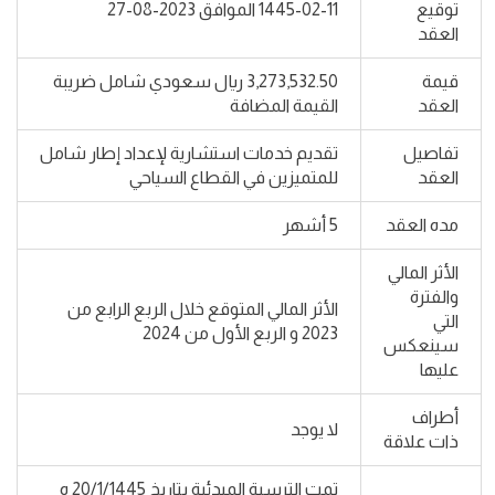
توقيع
1445-02-11 الموافق 2023-08-27
العقد
قيمة
3,273,532.50 ريال سعودي شامل ضريبة
العقد
القيمة المضافة
تفاصيل
تقديم خدمات استشارية لإعداد إطار شامل
العقد
للمتميزين في القطاع السياحي
مده العقد
5 أشهر
الأثر المالي
والفترة
الأثر المالي المتوقع خلال الربع الرابع من
التي
2023 و الربع الأول من 2024
سينعكس
عليها
أطراف
لا يوجد
ذات علاقة
تمت الترسية المبدئية بتاريخ 20/1/1445 ه