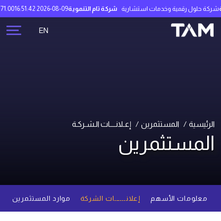
كة حلول رقمية وخدمات استشارية
شركة تام التنموية
2026-08-09 16:51:42
71.00 ريال سعودي
EN
الرئيسية
المستثمرين
إعـلانــــات الـشـركـة
المستثمرين
معلومات الأسهم
إعلانــــــات الشركة
موارد المستثمرين
م