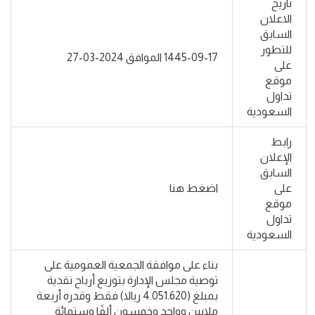
تاريخ
الاعلان
السابق
للتطور
1445-09-17 الموافق 2024-03-27
على
موقع
تداول
السعودية
رابط
الإعلان
السابق
على
اضغط هنا
موقع
تداول
السعودية
بناء على موافقة الجمعية العمومية على
توصية مجلس الإدارة بتوزيع أرباح نقدية
بمبلغ (4.051.620 ريالا) فقط وقدره أربعة
ملايين وواحد وخمسون ألفًا وستمائة