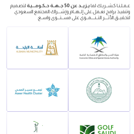
عـمـلـنـا كـشــريـك لما
يـزيــد عن 50 جــهــة حــكـومـــيـة
لتصـميم
وتنفيـذ برامج تعـمل على إلــهــام وإشـــراك المجتمع السعودي
لتحقيــق الأثــــر التــنــــمــوي على مســتـــوى واسـع.