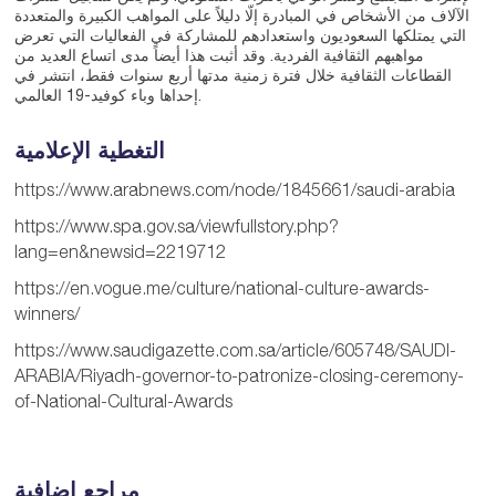
الآلاف من الأشخاص في المبادرة إلّا دليلاً على المواهب الكبيرة والمتعددة
التي يمتلكها السعوديون واستعدادهم للمشاركة في الفعاليات التي تعرض
مواهبهم الثقافية الفردية. وقد أثبت هذا أيضاً مدى اتساع العديد من
القطاعات الثقافية خلال فترة زمنية مدتها أربع سنوات فقط، انتشر في
إحداها وباء كوفيد-19 العالمي.
التغطية الإعلامية
https://www.arabnews.com/node/1845661/saudi-arabia
https://www.spa.gov.sa/viewfullstory.php?
lang=en&newsid=2219712
https://en.vogue.me/culture/national-culture-awards-
winners/
https://www.saudigazette.com.sa/article/605748/SAUDI-
ARABIA/Riyadh-governor-to-patronize-closing-ceremony-
of-National-Cultural-Awards
مراجع إضافية