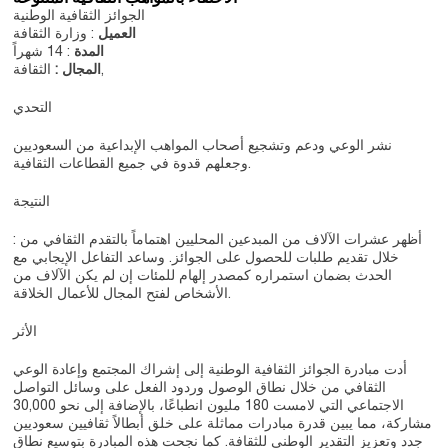
الجوائز الثقافية الوطنية
العميل
: وزارة الثقافة
المدة
: 14 شهراً
الثقافة,
المجال :
التحدي
نشر الوعي ودعم وتشجيع أصحاب المواهب الإبداعية من السعوديين
وجعلهم قدوة في جميع القطاعات الثقافية.
النتيجة
: أظهر عشرات الآلاف من المبدعين المحليين اهتماماً بالتقدم الثقافي من
خلال تقديم طلبات للحصول على الجوائز. وساعد التفاعل الإيجابي مع
الحدث بضمان استمراره كمصدر إلهام للمئات إن لم يكن الآلاف من
الأشخاص لفتح المجال للأعمال الخلاقة.
الأثر
أدت مبادرة الجوائز الثقافية الوطنية إلى إشراك المجتمع وإعادة الوعي
الثقافي من خلال نطاق الوصول وردود الفعل على وسائل التواصل
الاجتماعي التي لامست 180 مليون انطباعًا، بالإضافة إلى نحو 30,000
مشاركة، مما يبين قدرة مبادرات مماثلة على خلق أبطالاً ثقافيين سعوديين
جدد وتعزيز التقدير الوطني للثقافة. كما نجحت هذه المبادرة بتوسيع نطاق