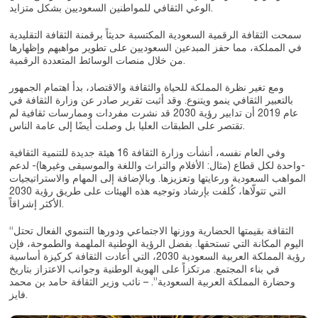
الوعي الثقافي للمواطنين السعوديين بشكل متزايد.
سمحت الثقافة الرقمية السعودية المكتسبة حديثاً برقمنة الثقافة التقليدية
في المملكة، مما حفز المبدعين السعوديين على تطوير مواهبهم وإظهارها
من خلال منصات الوسائط المتعددة الرقمية.
ومع تغير نظرة المملكة للحياة والثقافة والاقتصاد، بدأ اهتمام الجمهور
بالتعبير الثقافي ينمو ويتنوع. وقد أثبت تقرير صادر عن وزارة الثقافة في
عام 2019 أن تدابير رؤية 2030 قد نشرت مفردات وممارسات ثقافية لم
تقتصر على الطبقات العليا بل وصلت أيضًا إلى عامة الناس.
وفي العام نفسه، أنشأت وزارة الثقافة 16 هيئة جديدة للتنمية الثقافية
-واحدة لكل قطاع (مثال: الأفلام والتراث واللغة والموسيقى وغيرها)- لدعم
المواهب السعودية ورعايتها وتعزيزها. وبالإضافة إلى المهام والاستراتيجيات
التي تتولّاها، كُلفت بإرشاد وتوجيه هذه الهيئات على طريق رؤية 2030
الأكثر إشراقاً.
“الثقافة بقيمتها الحضارية ووزنها الاجتماعي ودورها التنموي الفعال تحتل
اليوم المكانة التي تستحقها. بفضل الرؤية الوطنية الملهمة والطموحة، فإن
رؤية المملكة العربية السعودية 2030، التي أعادت الثقافة كركيزة أساسية
في بناء المجتمع. مرتكزاً على الهوية الوطنية وجوانب الاعتزاز بتاريخ
وحضارة المملكة العربية السعودية”. – نائب وزير الثقافة حامد بن محمد
فايز.