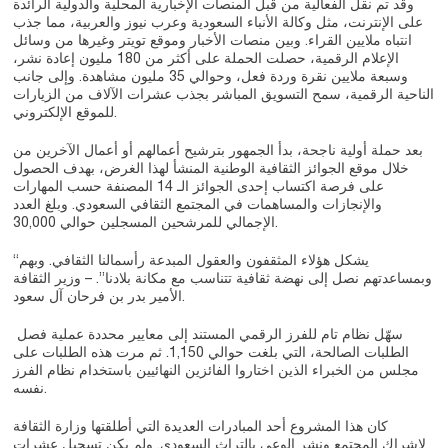
وقد تم نقل الفعالية من قبل المنصات الإخبارية المحلية والدولية الرائدة
على الإنترنت، مثل وكالة الأنباء السعودية وعرب نيوز والعربية، مما جذب
انتباه ملايين القراء. وبين منصات الأخبار وموقع تويتر وغيرها من وسائل
الإعلام الرقمية، حصلت الحملة على أكثر من 180 مليون إعادة نشر،
وسبعة ملايين نقرة وردة فعل، وحوالي 35 مليون مشاهدة. وإلى جانب
الناحية الرقمية، سمح التسويق المباشر بجذب عشرات الآلاف من الزيارات
للموقع الإلكتروني.
بعد حملة أولية ناجحة، بدأ الجمهور بترشيح أعمالهم أو أعمال الآخرين من
خلال موقع الجوائز الثقافية الوطنية المنشأ لهذا الغرض، بهدف الحصول
على فرصة اكتساب إحدى الجوائز الـ 14 المصنفة حسب المهارات
والإنجازات والمساهمات في المجتمع الثقافي السعودي. وبلغ العدد
الإجمالي للمرشحين المسجلين حوالي 30,000.
“يشكل هؤلاء المثقفون والعقول المبدعة رأسمالنا الثقافي. وبهم
وبمساعدتهم نصل إلى نهضة ثقافية تتناسب مع مكانة بلادنا”. – وزير الثقافة
الأمير بدر بن فرحان آل سعود.
سهّل نظام تام للفرز الرقمي المستند إلى معايير محددة عملية فصل
الطلبات الصالحة، التي بلغت حوالي 1,150. ثم مرت هذه الطلبات على
مجلس من الخبراء الذين اختاروا الفائزين النهائيين باستخدام نظام الفرز
نفسه.
كان هذا المشروع أحد المبادرات العديدة التي أطلقتها وزارة الثقافة
لإشراك المجتمع ونشر الوعي بالتراث السعودي. ولم يكن تسجيل عشرات