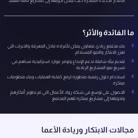
الأفكار الجديدة المبتكرة حيث يمكن تحويلها إلى مشاريع قابلة للتنفيذ.
ما الفائدة والأثر؟
بناء مجتمع ريادي متعاون يمكن لأفراده تبادل المعرفة والخبرات التي
تعزز الابتكار والنمو المستدام.
تقديم بيئة شاملة تدعم الإبداع وتوفر موارد استراتيجية تساهم في
تسريع نمو المشاريع الريادية.
استخدام حلول رقمية متطورة لرفع كفاءة العمليات وبناء منظومات
مبتكرة.
الحصول على توسع في شبكة رواد الأعمال التي تم تطوير أفكارهم
وتحويلها إلى مشاريع مبتكرة تلهم المجتمع.
ﻣﺠﺎﻻت اﻻﺑﺘﻜﺎر ورﻳﺎدة اﻷﻋﻤﺎ