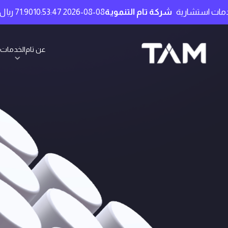
التنموية
2026-08-08 10:53:47
71.90 ريال سعودي
(3.08) / (3.08%)
الح
عن تام
الخدمات 