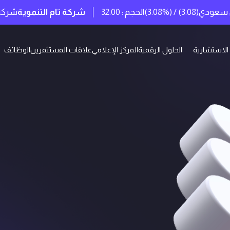
جم : 32.00
شركة تام التنموية
شركة حلول رقمية وخدمات است
الاستشارية
الحلول الرقمية
المركز الإعلامي
ﻋﻼﻗﺎت المستثمرين
الوظائف