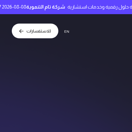
شارية
شركة تام التنموية
2026-08-08 10:53:47
71.90 ريال سعودي
للاستفسارات
EN